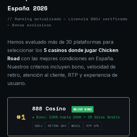
España 2026
// Ranking actualizado — Licencia DGOJ verificada
— Bonos exclusivos
Hemos evaluado más de 30 plataformas para
seleccionar los
5 casinos donde jugar Chicken
Road
con las mejores condiciones en España.
Nuestros criterios incluyen bono, velocidad de
retiro, atención al cliente, RTP y experiencia de
usuario.
888 Casino
MEJOR BONO
#1
★ Bono: 100% hasta 200€ + 25 Giros Gratis
DGOJ
RETIRO 24H
MÓVIL
RTP 97%