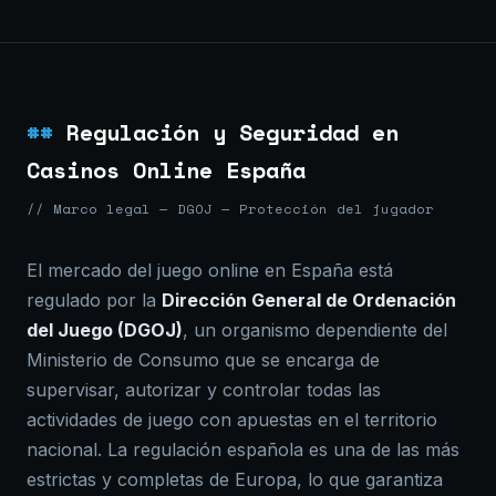
Regulación y Seguridad en
Casinos Online España
// Marco legal — DGOJ — Protección del jugador
El mercado del juego online en España está
regulado por la
Dirección General de Ordenación
del Juego (DGOJ)
, un organismo dependiente del
Ministerio de Consumo que se encarga de
supervisar, autorizar y controlar todas las
actividades de juego con apuestas en el territorio
nacional. La regulación española es una de las más
estrictas y completas de Europa, lo que garantiza