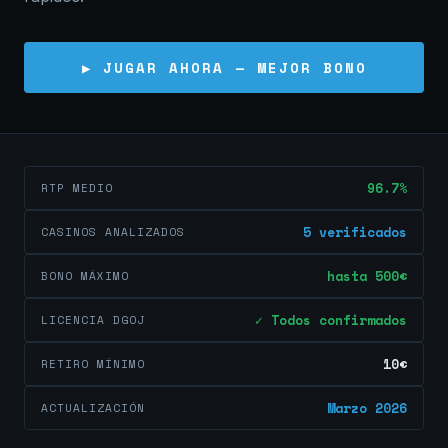
▶ JUGAR AHORA — MEJOR BONO
96.7%
RTP MEDIO
5 verificados
CASINOS ANALIZADOS
hasta 500€
BONO MÁXIMO
✓ Todos confirmados
LICENCIA DGOJ
10€
RETIRO MÍNIMO
Marzo 2026
ACTUALIZACIÓN