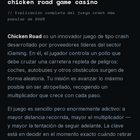
chicken road game casino
// Explicación completa del juego crash más
popular de 2026
Chicken Road
es un innovador juego de tipo crash
desarrollado por proveedores líderes del sector
iGaming. En él, el jugador controla un pollo que
debe cruzar una carretera repleta de peligros:
coches, autobuses y otros obstáculos surgen de
forma aleatoria. Tu misión es avanzar lo máximo
posible sin ser atropellado, recogiendo un
multiplicador que crece con cada paso.
El juego es sencillo pero enormemente adictivo: a
mayor distancia recorrida, mayor el multiplicador —
y mayor la tentación de seguir adelante. La clave
está en decidir en el momento exacto cuándo retirar