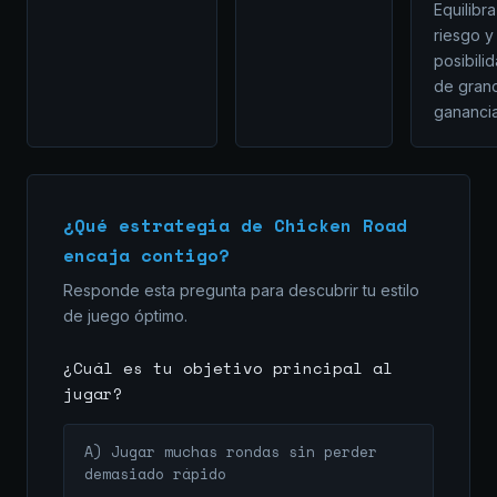
Equilibra
riesgo y
posibili
de gran
ganancia
¿Qué estrategia de Chicken Road
encaja contigo?
Responde esta pregunta para descubrir tu estilo
de juego óptimo.
¿Cuál es tu objetivo principal al
jugar?
A) Jugar muchas rondas sin perder
demasiado rápido