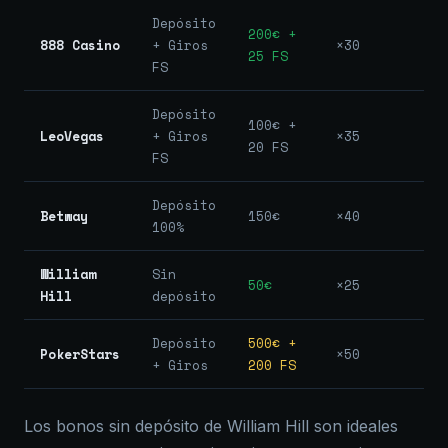
Depósito
200€ +
30
888 Casino
+ Giros
×30
25 FS
dí
FS
Depósito
100€ +
21
LeoVegas
+ Giros
×35
20 FS
dí
FS
Depósito
30
Betway
150€
×40
100%
dí
William
Sin
14
50€
×25
Hill
depósito
dí
Depósito
500€ +
60
PokerStars
×50
+ Giros
200 FS
dí
Los bonos sin depósito de William Hill son ideales