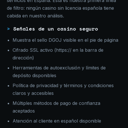
servicios en España. Esta es nuestra primera línea
de filtro: ningún casino sin licencia española tiene
cabida en nuestro análisis.
Señales de un casino seguro
Muestra el sello DGOJ visible en el pie de página
Cifrado SSL activo (https:// en la barra de
dirección)
Herramientas de autoexclusión y límites de
depósito disponibles
Política de privacidad y términos y condiciones
claros y accesibles
Múltiples métodos de pago de confianza
aceptados
Atención al cliente en español disponible