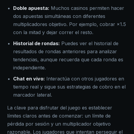
Doble apuesta:
Muchos casinos permiten hacer
dos apuestas simultáneas con diferentes
multiplicadores objetivo. Por ejemplo, cobrar ×1.5
con la mitad y dejar correr el resto.
Historial de rondas:
Puedes ver el historial de
resultados de rondas anteriores para analizar
tendencias, aunque recuerda que cada ronda es
independiente.
Chat en vivo:
Interactúa con otros jugadores en
tiempo real y sigue sus estrategias de cobro en el
marcador lateral.
La clave para disfrutar del juego es establecer
límites claros antes de comenzar: un límite de
pérdida por sesión y un multiplicador objetivo
razonable. Los jugadores que intentan perseguir el