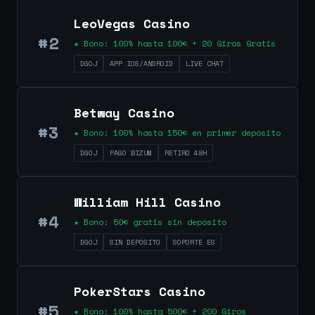
LeoVegas Casino
#2
★ Bono: 100% hasta 100€ + 20 Giros Gratis
DGOJ
APP IOS/ANDROID
LIVE CHAT
Betway Casino
#3
★ Bono: 100% hasta 150€ en primer depósito
DGOJ
PAGO BIZUM
RETIRO 48H
William Hill Casino
#4
★ Bono: 50€ gratis sin depósito
DGOJ
SIN DEPÓSITO
SOPORTE ES
PokerStars Casino
#5
★ Bono: 100% hasta 500€ + 200 Giros