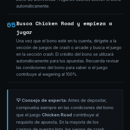
automáticamente.
05
Busca Chicken Road y empieza a
jugar
Una vez que el bono esté en tu cuenta, dirígete a la
sección de juegos de crash o arcade y busca el juego
en la sección crash. El crédito del bono se utilizará
automáticamente para tus apuestas. Recuerda revisar
las condiciones del bono para saber si el juego
contribuye al wagering al 100%.
💡 Consejo de experta:
Antes de depositar,
comprueba siempre en las condiciones del bono
que el juego
Chicken Road
contribuye al
requisito de apuesta. En la mayoría de los
casinos de nuestra lista, los juegos de crash