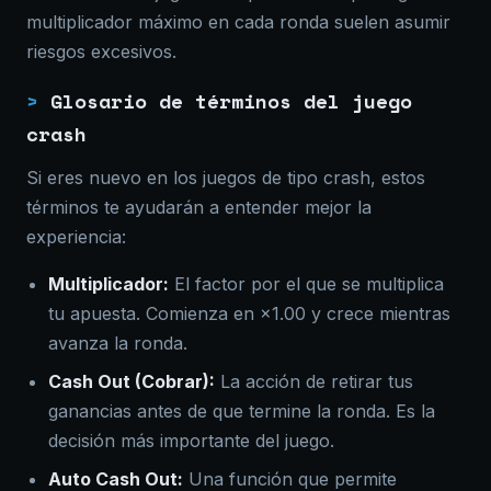
multiplicador máximo en cada ronda suelen asumir
riesgos excesivos.
Glosario de términos del juego
crash
Si eres nuevo en los juegos de tipo crash, estos
términos te ayudarán a entender mejor la
experiencia:
Multiplicador:
El factor por el que se multiplica
tu apuesta. Comienza en ×1.00 y crece mientras
avanza la ronda.
Cash Out (Cobrar):
La acción de retirar tus
ganancias antes de que termine la ronda. Es la
decisión más importante del juego.
Auto Cash Out:
Una función que permite