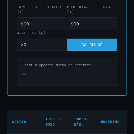
IMPORTE DE DEPÓSITO
PORCENTAJE DE BONO
(€)
(%)
WAGERING (X)
CALCULAR
Total a apostar antes de retirar:
—
TIPO DE
IMPORTE
CASINO
WAGERING
PL
BONO
MÁX.