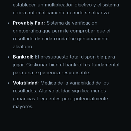
establecer un multiplicador objetivo y el sistema
cobra automáticamente cuando se alcanza.
Provably Fair:
Sistema de verificación
criptográfica que permite comprobar que el
resultado de cada ronda fue genuinamente
aleatorio.
Bankroll:
El presupuesto total disponible para
jugar. Gestionar bien el bankroll es fundamental
para una experiencia responsable.
Volatilidad:
Medida de la variabilidad de los
resultados. Alta volatilidad significa menos
ganancias frecuentes pero potencialmente
mayores.