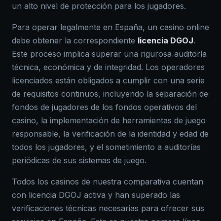
un alto nivel de protección para los jugadores.
Para operar legalmente en España, un casino online
debe obtener la correspondiente
licencia DGOJ
.
Este proceso implica superar una rigurosa auditoría
técnica, económica y de integridad. Los operadores
licenciados están obligados a cumplir con una serie
de requisitos continuos, incluyendo la separación de
fondos de jugadores de los fondos operativos del
casino, la implementación de herramientas de juego
responsable, la verificación de la identidad y edad de
todos los jugadores, y el sometimiento a auditorías
periódicas de sus sistemas de juego.
Todos los casinos de nuestra comparativa cuentan
con licencia DGOJ activa y han superado las
verificaciones técnicas necesarias para ofrecer sus