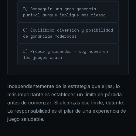
B) Conseguir una gran ganancia
puntual aunque implique más riesgo
C) Equilibrar diversión y posibilidad
de ganancias moderadas
D) Probar y aprender — soy nuevo en
los juegos crash
Independientemente de la estrategia que elijas, lo
más importante es establecer un límite de pérdida
antes de comenzar. Si alcanzas ese límite, detente.
La responsabilidad es el pilar de una experiencia de
juego saludable.