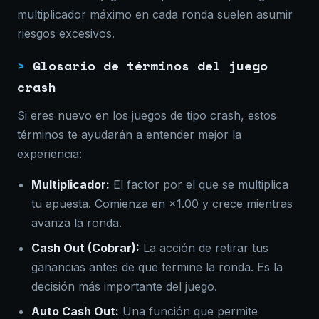
multiplicador máximo en cada ronda suelen asumir
riesgos excesivos.
Glosario de términos del juego
crash
Si eres nuevo en los juegos de tipo crash, estos
términos te ayudarán a entender mejor la
experiencia:
Multiplicador:
El factor por el que se multiplica
tu apuesta. Comienza en ×1.00 y crece mientras
avanza la ronda.
Cash Out (Cobrar):
La acción de retirar tus
ganancias antes de que termine la ronda. Es la
decisión más importante del juego.
Auto Cash Out:
Una función que permite