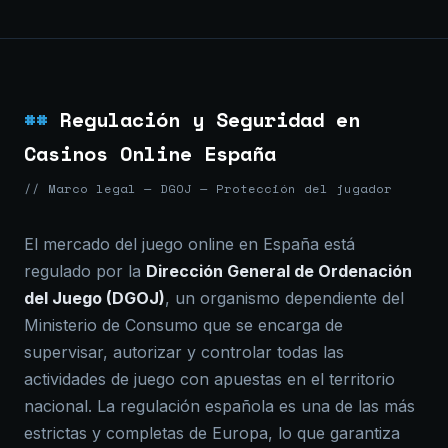
Regulación y Seguridad en
Casinos Online España
// Marco legal — DGOJ — Protección del jugador
El mercado del juego online en España está
regulado por la
Dirección General de Ordenación
del Juego (DGOJ)
, un organismo dependiente del
Ministerio de Consumo que se encarga de
supervisar, autorizar y controlar todas las
actividades de juego con apuestas en el territorio
nacional. La regulación española es una de las más
estrictas y completas de Europa, lo que garantiza