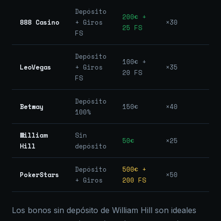
Depósito
200€ +
30
888 Casino
+ Giros
×30
25 FS
dí
FS
Depósito
100€ +
21
LeoVegas
+ Giros
×35
20 FS
dí
FS
Depósito
30
Betway
150€
×40
100%
dí
William
Sin
14
50€
×25
Hill
depósito
dí
Depósito
500€ +
60
PokerStars
×50
+ Giros
200 FS
dí
Los bonos sin depósito de William Hill son ideales