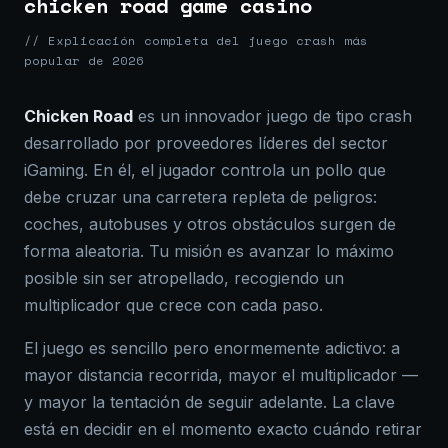
chicken road game casino
// Explicación completa del juego crash más
popular de 2026
Chicken Road
es un innovador juego de tipo crash
desarrollado por proveedores líderes del sector
iGaming. En él, el jugador controla un pollo que
debe cruzar una carretera repleta de peligros:
coches, autobuses y otros obstáculos surgen de
forma aleatoria. Tu misión es avanzar lo máximo
posible sin ser atropellado, recogiendo un
multiplicador que crece con cada paso.
El juego es sencillo pero enormemente adictivo: a
mayor distancia recorrida, mayor el multiplicador —
y mayor la tentación de seguir adelante. La clave
está en decidir en el momento exacto cuándo retirar