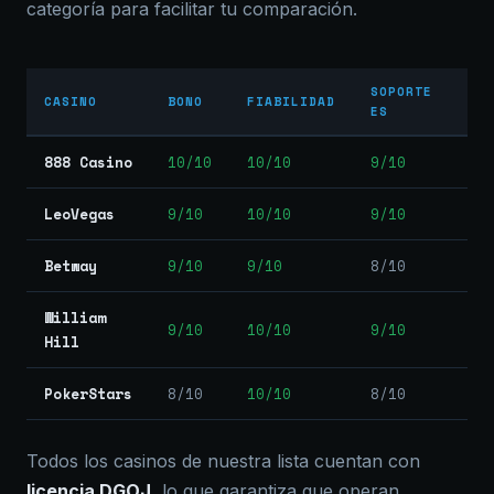
categoría para facilitar tu comparación.
SOPORTE
APP
CASINO
BONO
FIABILIDAD
ES
MÓV
888 Casino
10/10
10/10
9/10
10/
LeoVegas
9/10
10/10
9/10
10/
Betway
9/10
9/10
8/10
8/1
William
9/10
10/10
9/10
8/1
Hill
PokerStars
8/10
10/10
8/10
9/1
Todos los casinos de nuestra lista cuentan con
licencia DGOJ
, lo que garantiza que operan