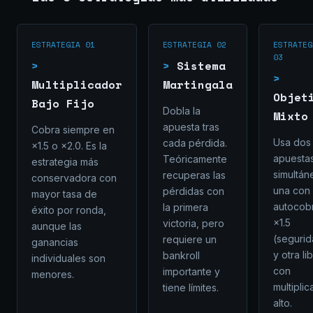
ESTRATEGIA 01
ESTRATEGIA 02
ESTRATEG
03
Sistema
Multiplicador
Martingala
Objet
Bajo Fijo
Dobla la
Mixto
apuesta tras
Cobra siempre en
Usa dos
cada pérdida.
×1.5 o ×2.0. Es la
apuesta
Teóricamente
estrategia más
simultán
recuperas las
conservadora con
una con
pérdidas con
mayor tasa de
autocob
la primera
éxito por ronda,
×1.5
victoria, pero
aunque las
(segurid
requiere un
ganancias
y otra li
bankroll
individuales son
con
importante y
menores.
multipli
tiene límites.
alto.