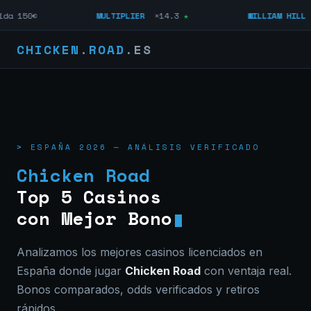
MULTIPLIER
×14.3
★
WILLIAM HILL
Gira a to
CHICKEN
.
ROAD
.ES
ESPAÑA 2026 — ANÁLISIS VERIFICADO
Chicken Road
Top 5 Casinos
con Mejor Bono
Analizamos los mejores casinos licenciados en
España donde jugar
Chicken Road
con ventaja real.
Bonos comparados, odds verificados y retiros
rápidos.