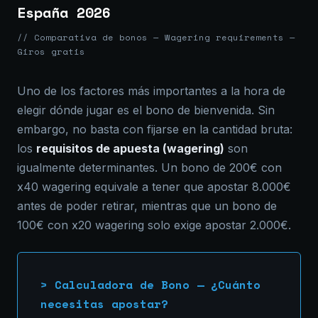
España 2026
// Comparativa de bonos — Wagering requirements —
Giros gratis
Uno de los factores más importantes a la hora de
elegir dónde jugar es el bono de bienvenida. Sin
embargo, no basta con fijarse en la cantidad bruta:
los
requisitos de apuesta (wagering)
son
igualmente determinantes. Un bono de 200€ con
x40 wagering equivale a tener que apostar 8.000€
antes de poder retirar, mientras que un bono de
100€ con x20 wagering solo exige apostar 2.000€.
Calculadora de Bono — ¿Cuánto
necesitas apostar?