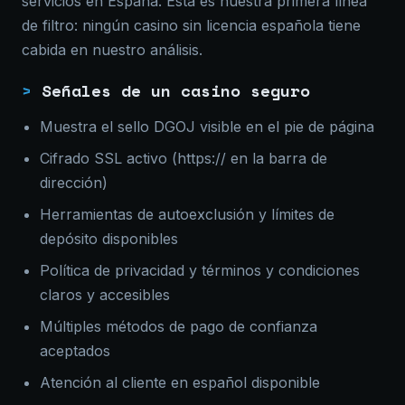
servicios en España. Esta es nuestra primera línea
de filtro: ningún casino sin licencia española tiene
cabida en nuestro análisis.
Señales de un casino seguro
Muestra el sello DGOJ visible en el pie de página
Cifrado SSL activo (https:// en la barra de
dirección)
Herramientas de autoexclusión y límites de
depósito disponibles
Política de privacidad y términos y condiciones
claros y accesibles
Múltiples métodos de pago de confianza
aceptados
Atención al cliente en español disponible