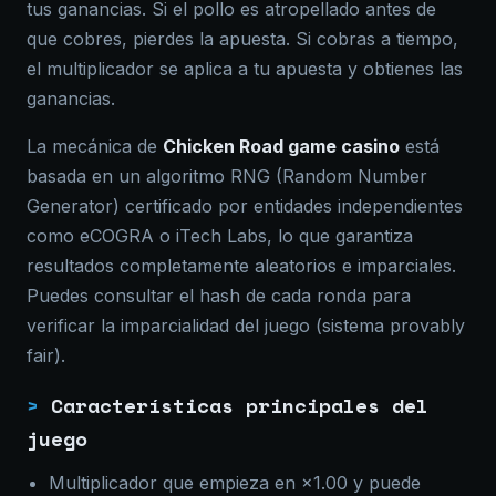
tus ganancias. Si el pollo es atropellado antes de
que cobres, pierdes la apuesta. Si cobras a tiempo,
el multiplicador se aplica a tu apuesta y obtienes las
ganancias.
La mecánica de
Chicken Road game casino
está
basada en un algoritmo RNG (Random Number
Generator) certificado por entidades independientes
como eCOGRA o iTech Labs, lo que garantiza
resultados completamente aleatorios e imparciales.
Puedes consultar el hash de cada ronda para
verificar la imparcialidad del juego (sistema provably
fair).
Características principales del
juego
Multiplicador que empieza en ×1.00 y puede