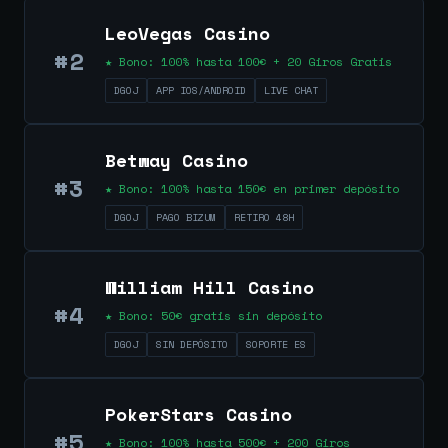
LeoVegas Casino
#2
★ Bono: 100% hasta 100€ + 20 Giros Gratis
DGOJ
APP IOS/ANDROID
LIVE CHAT
Betway Casino
#3
★ Bono: 100% hasta 150€ en primer depósito
DGOJ
PAGO BIZUM
RETIRO 48H
William Hill Casino
#4
★ Bono: 50€ gratis sin depósito
DGOJ
SIN DEPÓSITO
SOPORTE ES
PokerStars Casino
#5
★ Bono: 100% hasta 500€ + 200 Giros