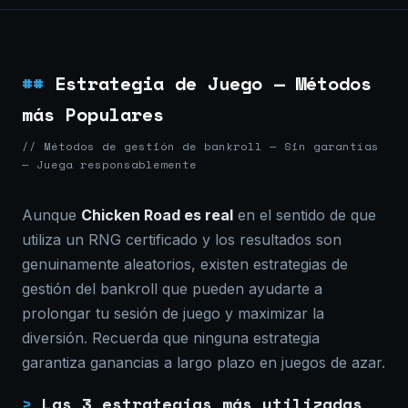
Estrategia de Juego — Métodos
más Populares
// Métodos de gestión de bankroll — Sin garantías
— Juega responsablemente
Aunque
Chicken Road es real
en el sentido de que
utiliza un RNG certificado y los resultados son
genuinamente aleatorios, existen estrategias de
gestión del bankroll que pueden ayudarte a
prolongar tu sesión de juego y maximizar la
diversión. Recuerda que ninguna estrategia
garantiza ganancias a largo plazo en juegos de azar.
Las 3 estrategias más utilizadas