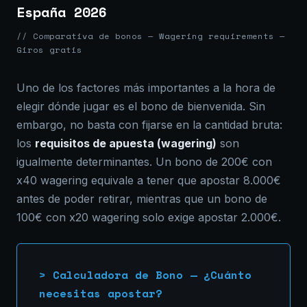
España 2026
// Comparativa de bonos — Wagering requirements —
Giros gratis
Uno de los factores más importantes a la hora de
elegir dónde jugar es el bono de bienvenida. Sin
embargo, no basta con fijarse en la cantidad bruta:
los
requisitos de apuesta (wagering)
son
igualmente determinantes. Un bono de 200€ con
x40 wagering equivale a tener que apostar 8.000€
antes de poder retirar, mientras que un bono de
100€ con x20 wagering solo exige apostar 2.000€.
Calculadora de Bono — ¿Cuánto
necesitas apostar?