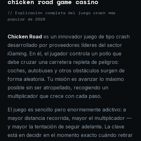
chicken road game casino
// Explicación completa del juego crash más
popular de 2026
Chicken Road
es un innovador juego de tipo crash
desarrollado por proveedores líderes del sector
iGaming. En él, el jugador controla un pollo que
debe cruzar una carretera repleta de peligros:
coches, autobuses y otros obstáculos surgen de
forma aleatoria. Tu misión es avanzar lo máximo
posible sin ser atropellado, recogiendo un
multiplicador que crece con cada paso.
El juego es sencillo pero enormemente adictivo: a
mayor distancia recorrida, mayor el multiplicador —
y mayor la tentación de seguir adelante. La clave
está en decidir en el momento exacto cuándo retirar