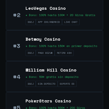
LeoVegas Casino
#2
★ Bono: 100% hasta 100€ + 20 Giros Gratis
DGOJ
APP IOS/ANDROID
LIVE CHAT
Betway Casino
#3
★ Bono: 100% hasta 150€ en primer depósito
DGOJ
PAGO BIZUM
RETIRO 48H
William Hill Casino
#4
★ Bono: 50€ gratis sin depósito
DGOJ
SIN DEPÓSITO
SOPORTE ES
PokerStars Casino
#5
★ Bono: 100% hasta 500€ + 200 Giros