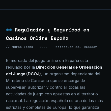
Regulación y Seguridad en
Casinos Online España
// Marco legal — DGOJ — Protección del jugador
El mercado del juego online en España está
regulado por la
Dirección General de Ordenación
del Juego (DGOJ)
, un organismo dependiente del
Ministerio de Consumo que se encarga de
supervisar, autorizar y controlar todas las
actividades de juego con apuestas en el territorio
nacional. La regulación española es una de las más
estrictas y completas de Europa, lo que garantiza