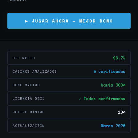
▶ JUGAR AHORA — MEJOR BONO
96.7%
RTP MEDIO
5 verificados
CASINOS ANALIZADOS
hasta 500€
BONO MÁXIMO
✓ Todos confirmados
LICENCIA DGOJ
10€
RETIRO MÍNIMO
Marzo 2026
ACTUALIZACIÓN