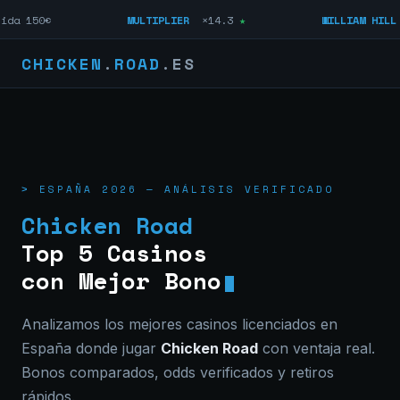
MULTIPLIER
×14.3
★
WILLIAM HILL
Gira a to
CHICKEN
.
ROAD
.ES
ESPAÑA 2026 — ANÁLISIS VERIFICADO
Chicken Road
Top 5 Casinos
con Mejor Bono
Analizamos los mejores casinos licenciados en
España donde jugar
Chicken Road
con ventaja real.
Bonos comparados, odds verificados y retiros
rápidos.