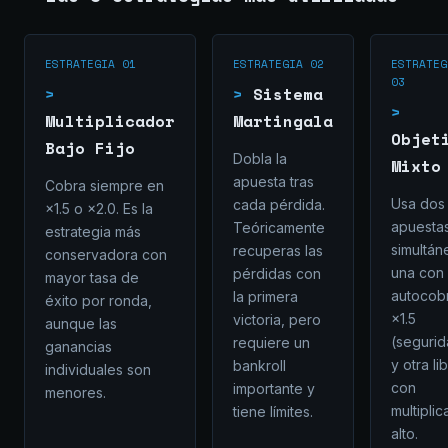
ESTRATEGIA 01
ESTRATEGIA 02
ESTRATEG
03
Sistema
Multiplicador
Martingala
Objet
Bajo Fijo
Dobla la
Mixto
apuesta tras
Cobra siempre en
Usa dos
cada pérdida.
×1.5 o ×2.0. Es la
apuesta
Teóricamente
estrategia más
simultán
recuperas las
conservadora con
una con
pérdidas con
mayor tasa de
autocob
la primera
éxito por ronda,
×1.5
victoria, pero
aunque las
(segurid
requiere un
ganancias
y otra li
bankroll
individuales son
con
importante y
menores.
multipli
tiene límites.
alto.