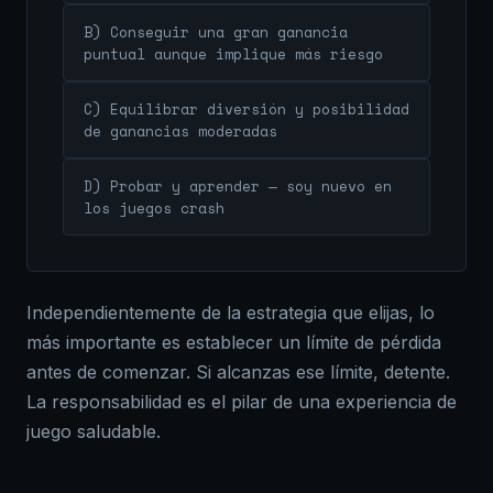
B) Conseguir una gran ganancia
puntual aunque implique más riesgo
C) Equilibrar diversión y posibilidad
de ganancias moderadas
D) Probar y aprender — soy nuevo en
los juegos crash
Independientemente de la estrategia que elijas, lo
más importante es establecer un límite de pérdida
antes de comenzar. Si alcanzas ese límite, detente.
La responsabilidad es el pilar de una experiencia de
juego saludable.