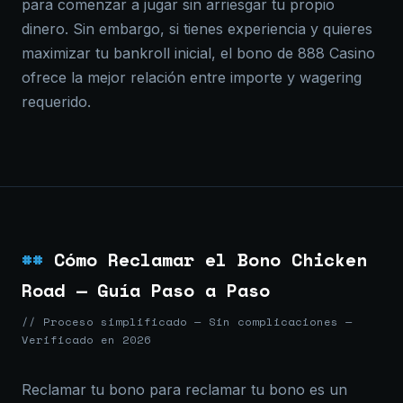
para comenzar a jugar sin arriesgar tu propio
dinero. Sin embargo, si tienes experiencia y quieres
maximizar tu bankroll inicial, el bono de 888 Casino
ofrece la mejor relación entre importe y wagering
requerido.
Cómo Reclamar el Bono Chicken
Road — Guía Paso a Paso
// Proceso simplificado — Sin complicaciones —
Verificado en 2026
Reclamar tu bono para reclamar tu bono es un