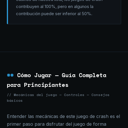
contribuyen al 100%, pero en algunos la
contribución puede ser inferior al 50%.
Cómo Jugar — Guía Completa
para Principiantes
// Mecánicas del juego — Controles — Consejos
básicos
Entender las mecánicas de este juego de crash es el
primer paso para disfrutar del juego de forma