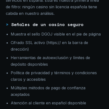
servicios en España. Esta es nuestra primera línea
de filtro: ningún casino sin licencia española tiene
cabida en nuestro análisis.
Señales de un casino seguro
Muestra el sello DGOJ visible en el pie de página
Cifrado SSL activo (https:// en la barra de
dirección)
Herramientas de autoexclusión y límites de
depósito disponibles
Política de privacidad y términos y condiciones
claros y accesibles
Múltiples métodos de pago de confianza
aceptados
Atención al cliente en español disponible