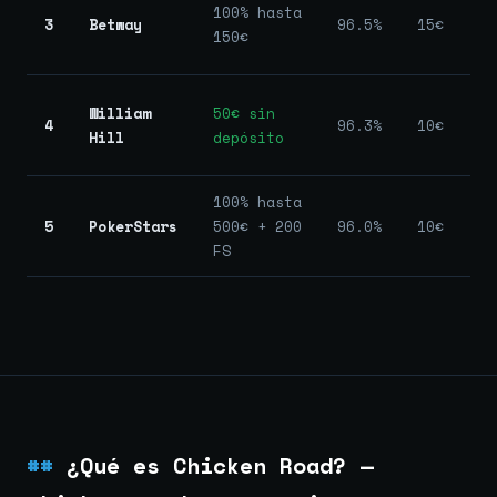
100% hasta
3
Betway
96.5%
15€
150€
William
50€ sin
4
96.3%
10€
Hill
depósito
100% hasta
5
PokerStars
500€ + 200
96.0%
10€
FS
¿Qué es Chicken Road? —