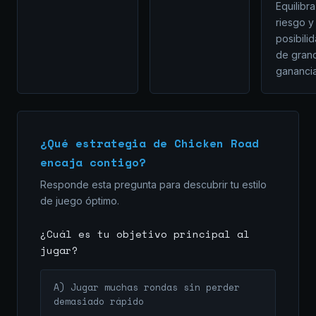
Equilibra
riesgo y
posibili
de gran
ganancia
¿Qué estrategia de Chicken Road
encaja contigo?
Responde esta pregunta para descubrir tu estilo
de juego óptimo.
¿Cuál es tu objetivo principal al
jugar?
A) Jugar muchas rondas sin perder
demasiado rápido