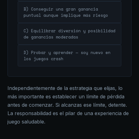
B) Conseguir una gran ganancia
puntual aunque implique más riesgo
C) Equilibrar diversión y posibilidad
de ganancias moderadas
D) Probar y aprender — soy nuevo en
los juegos crash
Independientemente de la estrategia que elijas, lo
más importante es establecer un límite de pérdida
antes de comenzar. Si alcanzas ese límite, detente.
La responsabilidad es el pilar de una experiencia de
juego saludable.