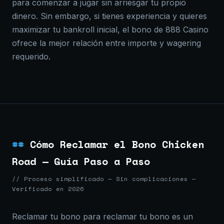
para comenzar a jugar sin arriesgar tu propio
dinero. Sin embargo, si tienes experiencia y quieres
maximizar tu bankroll inicial, el bono de 888 Casino
ofrece la mejor relación entre importe y wagering
requerido.
Cómo Reclamar el Bono Chicken
Road — Guía Paso a Paso
// Proceso simplificado — Sin complicaciones —
Verificado en 2026
Reclamar tu bono para reclamar tu bono es un