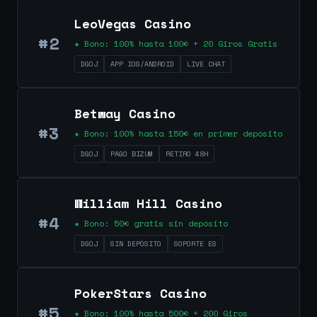
LeoVegas Casino
#2
★ Bono: 100% hasta 100€ + 20 Giros Gratis
DGOJ
APP IOS/ANDROID
LIVE CHAT
Betway Casino
#3
★ Bono: 100% hasta 150€ en primer depósito
DGOJ
PAGO BIZUM
RETIRO 48H
William Hill Casino
#4
★ Bono: 50€ gratis sin depósito
DGOJ
SIN DEPÓSITO
SOPORTE ES
PokerStars Casino
#5
★ Bono: 100% hasta 500€ + 200 Giros