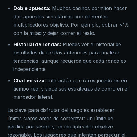
Doble apuesta:
Muchos casinos permiten hacer
dos apuestas simultáneas con diferentes
multiplicadores objetivo. Por ejemplo, cobrar ×1.5
con la mitad y dejar correr el resto.
Historial de rondas:
Puedes ver el historial de
resultados de rondas anteriores para analizar
tendencias, aunque recuerda que cada ronda es
independiente.
Chat en vivo:
Interactúa con otros jugadores en
tiempo real y sigue sus estrategias de cobro en el
marcador lateral.
La clave para disfrutar del juego es establecer
límites claros antes de comenzar: un límite de
pérdida por sesión y un multiplicador objetivo
razonable. Los jugadores que intentan perseguir el