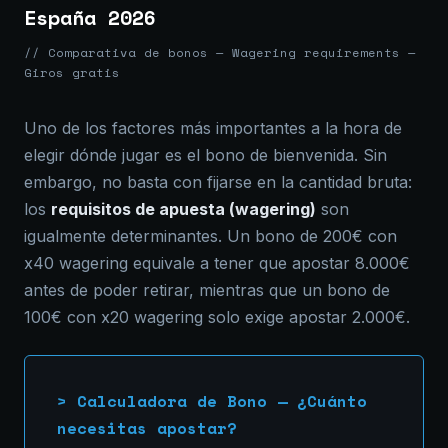
España 2026
// Comparativa de bonos — Wagering requirements —
Giros gratis
Uno de los factores más importantes a la hora de
elegir dónde jugar es el bono de bienvenida. Sin
embargo, no basta con fijarse en la cantidad bruta:
los
requisitos de apuesta (wagering)
son
igualmente determinantes. Un bono de 200€ con
x40 wagering equivale a tener que apostar 8.000€
antes de poder retirar, mientras que un bono de
100€ con x20 wagering solo exige apostar 2.000€.
Calculadora de Bono — ¿Cuánto
necesitas apostar?