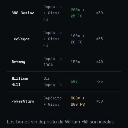
Depósito
200€ +
30
888 Casino
+ Giros
×30
25 FS
dí
FS
Depósito
100€ +
21
LeoVegas
+ Giros
×35
20 FS
dí
FS
Depósito
30
Betway
150€
×40
100%
dí
William
Sin
14
50€
×25
Hill
depósito
dí
Depósito
500€ +
60
PokerStars
×50
+ Giros
200 FS
dí
Los bonos sin depósito de William Hill son ideales