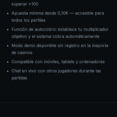
superar ×100
Apuesta mínima desde 0,10€ — accesible para
todos los perfiles
Función de autocobro: establece tu multiplicador
objetivo y el sistema cobra automáticamente
Modo demo disponible sin registro en la mayoría
de casinos
Compatible con móviles, tablets y ordenadores
Chat en vivo con otros jugadores durante las
partidas