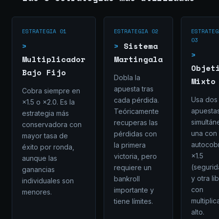
ESTRATEGIA 01
ESTRATEGIA 02
ESTRATEG
03
Sistema
Multiplicador
Martingala
Objet
Bajo Fijo
Dobla la
Mixto
apuesta tras
Cobra siempre en
Usa dos
cada pérdida.
×1.5 o ×2.0. Es la
apuesta
Teóricamente
estrategia más
simultán
recuperas las
conservadora con
una con
pérdidas con
mayor tasa de
autocob
la primera
éxito por ronda,
×1.5
victoria, pero
aunque las
(segurid
requiere un
ganancias
y otra li
bankroll
individuales son
con
importante y
menores.
multipli
tiene límites.
alto.