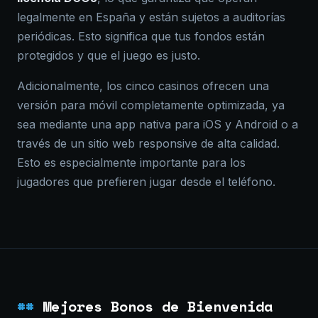
legalmente en España y están sujetos a auditorías
periódicas. Esto significa que tus fondos están
protegidos y que el juego es justo.
Adicionalmente, los cinco casinos ofrecen una
versión para móvil completamente optimizada, ya
sea mediante una app nativa para iOS y Android o a
través de un sitio web responsive de alta calidad.
Esto es especialmente importante para los
jugadores que prefieren jugar desde el teléfono.
Mejores Bonos de Bienvenida