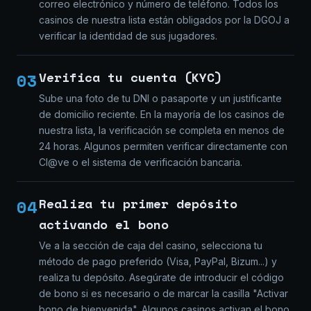
correo electrónico y número de teléfono. Todos los
casinos de nuestra lista están obligados por la DGOJ a
verificar la identidad de sus jugadores.
03
Verifica tu cuenta (KYC)
Sube una foto de tu DNI o pasaporte y un justificante
de domicilio reciente. En la mayoría de los casinos de
nuestra lista, la verificación se completa en menos de
24 horas. Algunos permiten verificar directamente con
Cl@ve o el sistema de verificación bancaria.
04
Realiza tu primer depósito
activando el bono
Ve a la sección de caja del casino, selecciona tu
método de pago preferido (Visa, PayPal, Bizum...) y
realiza tu depósito. Asegúrate de introducir el código
de bono si es necesario o de marcar la casilla "Activar
bono de bienvenida". Algunos casinos activan el bono