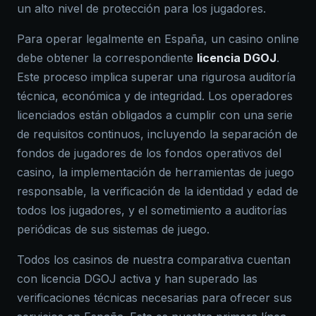
un alto nivel de protección para los jugadores.
Para operar legalmente en España, un casino online
debe obtener la correspondiente
licencia DGOJ
.
Este proceso implica superar una rigurosa auditoría
técnica, económica y de integridad. Los operadores
licenciados están obligados a cumplir con una serie
de requisitos continuos, incluyendo la separación de
fondos de jugadores de los fondos operativos del
casino, la implementación de herramientas de juego
responsable, la verificación de la identidad y edad de
todos los jugadores, y el sometimiento a auditorías
periódicas de sus sistemas de juego.
Todos los casinos de nuestra comparativa cuentan
con licencia DGOJ activa y han superado las
verificaciones técnicas necesarias para ofrecer sus