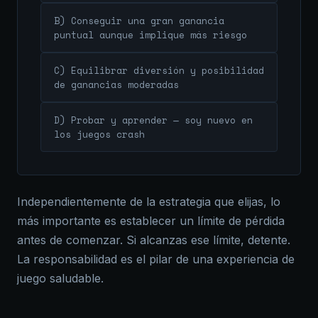
B) Conseguir una gran ganancia
puntual aunque implique más riesgo
C) Equilibrar diversión y posibilidad
de ganancias moderadas
D) Probar y aprender — soy nuevo en
los juegos crash
Independientemente de la estrategia que elijas, lo
más importante es establecer un límite de pérdida
antes de comenzar. Si alcanzas ese límite, detente.
La responsabilidad es el pilar de una experiencia de
juego saludable.