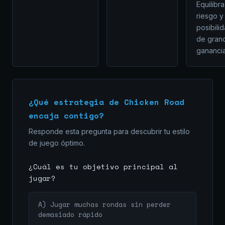
Equilibra
riesgo y
posibili
de gran
ganancia
¿Qué estrategia de Chicken Road
encaja contigo?
Responde esta pregunta para descubrir tu estilo
de juego óptimo.
¿Cuál es tu objetivo principal al
jugar?
A) Jugar muchas rondas sin perder
demasiado rápido