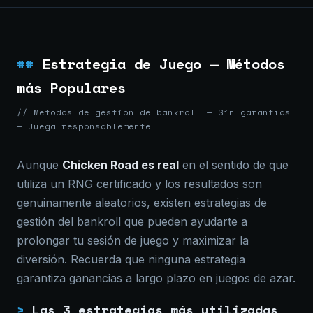
Estrategia de Juego — Métodos
más Populares
// Métodos de gestión de bankroll — Sin garantías
— Juega responsablemente
Aunque
Chicken Road es real
en el sentido de que
utiliza un RNG certificado y los resultados son
genuinamente aleatorios, existen estrategias de
gestión del bankroll que pueden ayudarte a
prolongar tu sesión de juego y maximizar la
diversión. Recuerda que ninguna estrategia
garantiza ganancias a largo plazo en juegos de azar.
Las 3 estrategias más utilizadas