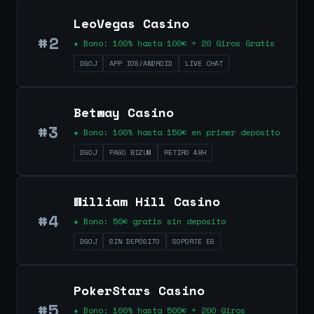
LeoVegas Casino
#2
★ Bono: 100% hasta 100€ + 20 Giros Gratis
DGOJ
APP IOS/ANDROID
LIVE CHAT
Betway Casino
#3
★ Bono: 100% hasta 150€ en primer depósito
DGOJ
PAGO BIZUM
RETIRO 48H
William Hill Casino
#4
★ Bono: 50€ gratis sin depósito
DGOJ
SIN DEPÓSITO
SOPORTE ES
PokerStars Casino
#5
★ Bono: 100% hasta 500€ + 200 Giros