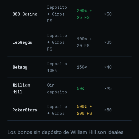
Depósito
200€ +
30
888 Casino
+ Giros
×30
25 FS
dí
FS
Depósito
100€ +
21
LeoVegas
+ Giros
×35
20 FS
dí
FS
Depósito
30
Betway
150€
×40
100%
dí
William
Sin
14
50€
×25
Hill
depósito
dí
Depósito
500€ +
60
PokerStars
×50
+ Giros
200 FS
dí
Los bonos sin depósito de William Hill son ideales