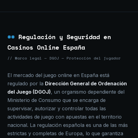
Regulación y Seguridad en
Casinos Online España
// Marco legal — DGOJ — Protección del jugador
El mercado del juego online en España está
regulado por la
Dirección General de Ordenación
del Juego (DGOJ)
, un organismo dependiente del
Ministerio de Consumo que se encarga de
supervisar, autorizar y controlar todas las
actividades de juego con apuestas en el territorio
nacional. La regulación española es una de las más
estrictas y completas de Europa, lo que garantiza