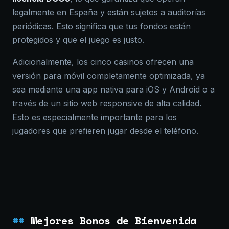
legalmente en España y están sujetos a auditorías
periódicas. Esto significa que tus fondos están
protegidos y que el juego es justo.
Adicionalmente, los cinco casinos ofrecen una
versión para móvil completamente optimizada, ya
sea mediante una app nativa para iOS y Android o a
través de un sitio web responsive de alta calidad.
Esto es especialmente importante para los
jugadores que prefieren jugar desde el teléfono.
Mejores Bonos de Bienvenida