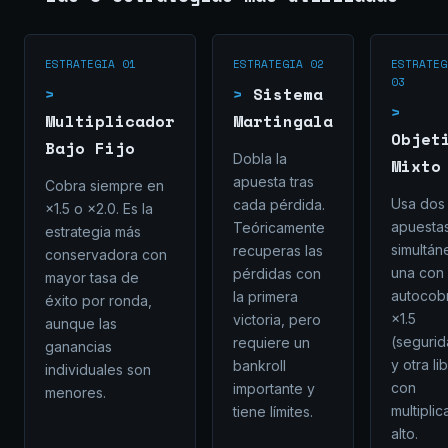
ESTRATEGIA 01
ESTRATEGIA 02
ESTRATEG
03
Sistema
Multiplicador
Martingala
Objet
Bajo Fijo
Dobla la
Mixto
apuesta tras
Cobra siempre en
Usa dos
cada pérdida.
×1.5 o ×2.0. Es la
apuesta
Teóricamente
estrategia más
simultán
recuperas las
conservadora con
una con
pérdidas con
mayor tasa de
autocob
la primera
éxito por ronda,
×1.5
victoria, pero
aunque las
(segurid
requiere un
ganancias
y otra li
bankroll
individuales son
con
importante y
menores.
multipli
tiene límites.
alto.