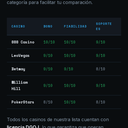
categoría para facilitar tu comparación.
SOPORTE
APP
CASINO
BONO
FIABILIDAD
ES
MÓV
888 Casino
10/10
10/10
9/10
10/
LeoVegas
9/10
10/10
9/10
10/
Betway
9/10
9/10
8/10
8/1
William
9/10
10/10
9/10
8/1
Hill
PokerStars
8/10
10/10
8/10
9/1
Todos los casinos de nuestra lista cuentan con
licencia DGOJ
, lo que garantiza que operan