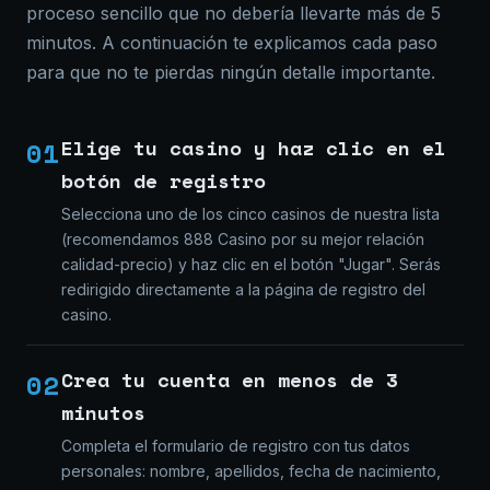
proceso sencillo que no debería llevarte más de 5
minutos. A continuación te explicamos cada paso
para que no te pierdas ningún detalle importante.
01
Elige tu casino y haz clic en el
botón de registro
Selecciona uno de los cinco casinos de nuestra lista
(recomendamos 888 Casino por su mejor relación
calidad-precio) y haz clic en el botón "Jugar". Serás
redirigido directamente a la página de registro del
casino.
02
Crea tu cuenta en menos de 3
minutos
Completa el formulario de registro con tus datos
personales: nombre, apellidos, fecha de nacimiento,