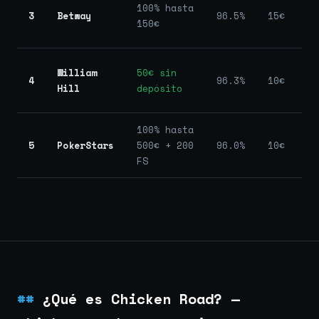
100% hasta
3
Betway
96.5%
15€
150€
William
50€ sin
4
96.3%
10€
Hill
depósito
100% hasta
5
PokerStars
500€ + 200
96.0%
10€
FS
¿Qué es Chicken Road? —