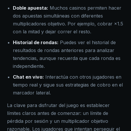
Doble apuesta:
Muchos casinos permiten hacer
dos apuestas simultáneas con diferentes
multiplicadores objetivo. Por ejemplo, cobrar ×1.5
con la mitad y dejar correr el resto.
Historial de rondas:
Puedes ver el historial de
resultados de rondas anteriores para analizar
tendencias, aunque recuerda que cada ronda es
independiente.
Chat en vivo:
Interactúa con otros jugadores en
tiempo real y sigue sus estrategias de cobro en el
marcador lateral.
La clave para disfrutar del juego es establecer
límites claros antes de comenzar: un límite de
pérdida por sesión y un multiplicador objetivo
razonable. Los jugadores que intentan perseguir el