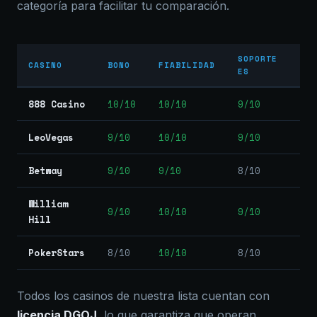
categoría para facilitar tu comparación.
SOPORTE
APP
CASINO
BONO
FIABILIDAD
ES
MÓV
888 Casino
10/10
10/10
9/10
10/
LeoVegas
9/10
10/10
9/10
10/
Betway
9/10
9/10
8/10
8/1
William
9/10
10/10
9/10
8/1
Hill
PokerStars
8/10
10/10
8/10
9/1
Todos los casinos de nuestra lista cuentan con
licencia DGOJ
, lo que garantiza que operan