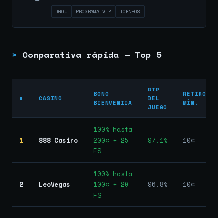
DGOJ
PROGRAMA VIP
TORNEOS
Comparativa rápida — Top 5
RTP
BONO
RETIRO
#
CASINO
DEL
BIENVENIDA
MÍN.
JUEGO
100% hasta
1
888 Casino
200€ + 25
97.1%
10€
FS
100% hasta
2
LeoVegas
100€ + 20
96.8%
10€
FS