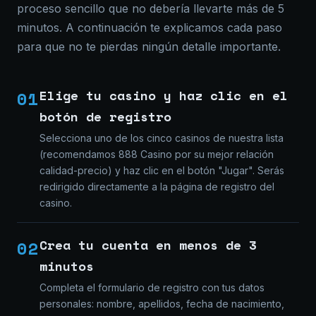
proceso sencillo que no debería llevarte más de 5
minutos. A continuación te explicamos cada paso
para que no te pierdas ningún detalle importante.
01
Elige tu casino y haz clic en el
botón de registro
Selecciona uno de los cinco casinos de nuestra lista
(recomendamos 888 Casino por su mejor relación
calidad-precio) y haz clic en el botón "Jugar". Serás
redirigido directamente a la página de registro del
casino.
02
Crea tu cuenta en menos de 3
minutos
Completa el formulario de registro con tus datos
personales: nombre, apellidos, fecha de nacimiento,