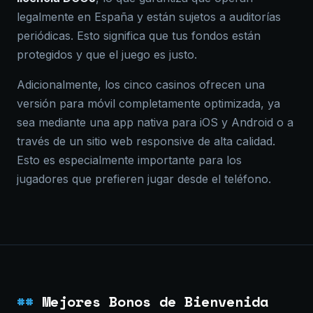
legalmente en España y están sujetos a auditorías
periódicas. Esto significa que tus fondos están
protegidos y que el juego es justo.
Adicionalmente, los cinco casinos ofrecen una
versión para móvil completamente optimizada, ya
sea mediante una app nativa para iOS y Android o a
través de un sitio web responsive de alta calidad.
Esto es especialmente importante para los
jugadores que prefieren jugar desde el teléfono.
Mejores Bonos de Bienvenida