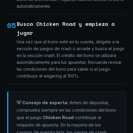
automáticamente.
05
Busca Chicken Road y empieza a
jugar
Una vez que el bono esté en tu cuenta, dirígete a la
sección de juegos de crash o arcade y busca el juego
en la sección crash. El crédito del bono se utilizará
automáticamente para tus apuestas. Recuerda revisar
las condiciones del bono para saber si el juego
contribuye al wagering al 100%.
💡 Consejo de experta:
Antes de depositar,
comprueba siempre en las condiciones del bono
que el juego
Chicken Road
contribuye al
requisito de apuesta. En la mayoría de los
casinos de nuestra lista, los juegos de crash