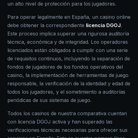
un alto nivel de protección para los jugadores.
Para operar legalmente en España, un casino online
debe obtener la correspondiente
licencia DGOJ
.
Este proceso implica superar una rigurosa auditoría
técnica, económica y de integridad. Los operadores
licenciados están obligados a cumplir con una serie
de requisitos continuos, incluyendo la separación de
fondos de jugadores de los fondos operativos del
casino, la implementación de herramientas de juego
responsable, la verificación de la identidad y edad de
todos los jugadores, y el sometimiento a auditorías
periódicas de sus sistemas de juego.
Todos los casinos de nuestra comparativa cuentan
con licencia DGOJ activa y han superado las
verificaciones técnicas necesarias para ofrecer sus