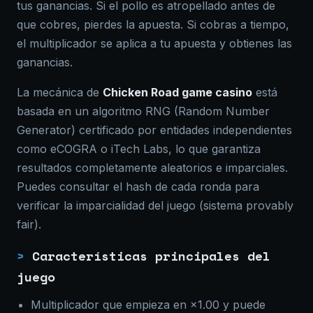
tus ganancias. Si el pollo es atropellado antes de
que cobres, pierdes la apuesta. Si cobras a tiempo,
el multiplicador se aplica a tu apuesta y obtienes las
ganancias.
La mecánica de
Chicken Road game casino
está
basada en un algoritmo RNG (Random Number
Generator) certificado por entidades independientes
como eCOGRA o iTech Labs, lo que garantiza
resultados completamente aleatorios e imparciales.
Puedes consultar el hash de cada ronda para
verificar la imparcialidad del juego (sistema provably
fair).
Características principales del
juego
Multiplicador que empieza en ×1.00 y puede