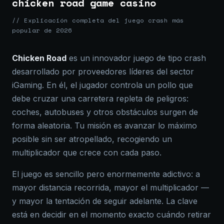
chicken road game casino
// Explicación completa del juego crash más
popular de 2026
Chicken Road
es un innovador juego de tipo crash
desarrollado por proveedores líderes del sector
iGaming. En él, el jugador controla un pollo que
debe cruzar una carretera repleta de peligros:
coches, autobuses y otros obstáculos surgen de
forma aleatoria. Tu misión es avanzar lo máximo
posible sin ser atropellado, recogiendo un
multiplicador que crece con cada paso.
El juego es sencillo pero enormemente adictivo: a
mayor distancia recorrida, mayor el multiplicador —
y mayor la tentación de seguir adelante. La clave
está en decidir en el momento exacto cuándo retirar