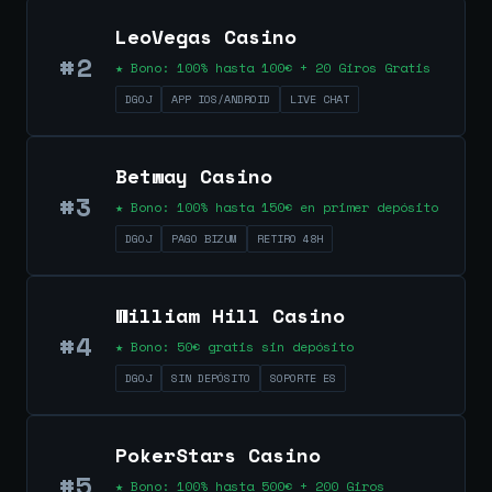
LeoVegas Casino
#2
★ Bono: 100% hasta 100€ + 20 Giros Gratis
DGOJ
APP IOS/ANDROID
LIVE CHAT
Betway Casino
#3
★ Bono: 100% hasta 150€ en primer depósito
DGOJ
PAGO BIZUM
RETIRO 48H
William Hill Casino
#4
★ Bono: 50€ gratis sin depósito
DGOJ
SIN DEPÓSITO
SOPORTE ES
PokerStars Casino
#5
★ Bono: 100% hasta 500€ + 200 Giros