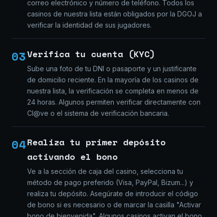
correo electrónico y número de teléfono. Todos los
casinos de nuestra lista están obligados por la DGOJ a
verificar la identidad de sus jugadores.
03
Verifica tu cuenta (KYC)
Sube una foto de tu DNI o pasaporte y un justificante
de domicilio reciente. En la mayoría de los casinos de
nuestra lista, la verificación se completa en menos de
24 horas. Algunos permiten verificar directamente con
Cl@ve o el sistema de verificación bancaria.
04
Realiza tu primer depósito
activando el bono
Ve a la sección de caja del casino, selecciona tu
método de pago preferido (Visa, PayPal, Bizum...) y
realiza tu depósito. Asegúrate de introducir el código
de bono si es necesario o de marcar la casilla "Activar
bono de bienvenida". Algunos casinos activan el bono