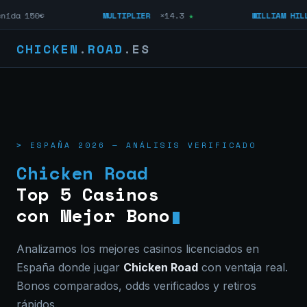
MULTIPLIER
×14.3
★
WILLIAM HILL
Gira a t
CHICKEN
.
ROAD
.ES
ESPAÑA 2026 — ANÁLISIS VERIFICADO
Chicken Road
Top 5 Casinos
con Mejor Bono
Analizamos los mejores casinos licenciados en
España donde jugar
Chicken Road
con ventaja real.
Bonos comparados, odds verificados y retiros
rápidos.